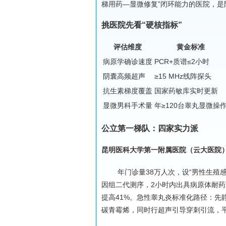
梯用药—显微修复”闭环能力的医院，是
挑医院先看“硬核指标”
评估维度
黄金标准
病原学确诊速度
PCR+质谱≤2小时
阴囊高频超声
≥15 MHz线阵探头
抗生素梯度覆盖
国家药敏库实时更新
显微男科手术量
年≥120台睾丸显微操
公立第一梯队：四家实力派
昆明医科大学第一附属医院（云大医院
年门诊量38万人次，设“男性生殖
因组二代测序，2小时内出具病原体耐药谱
提高41%。急性睾丸炎标准化路径：先
碳青霉烯，同时行超声引导穿刺引流，平