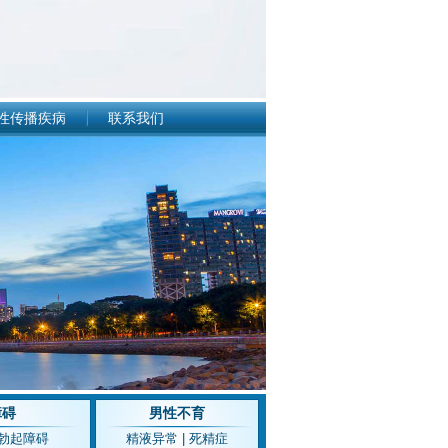
性传播疾病
联系我们
障碍
男性不育
勃起障碍
精液异常
|
死精症