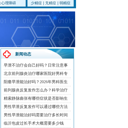
性心理障碍
少精症
|
无精症
|
弱精症
新闻动态
早泄不治疗会自己好吗？日常注意事
护航男性健康
项
北京前列腺炎治疗哪家医院好男科专
家门诊2026
阳痿早泄能治好吗？2026年男科医生
详解病因与科学治疗方案
前列腺炎反复发作怎么办？科学治疗
方法与日常调理建议
精索静脉曲张有哪些症状是否影响生
育该如何治疗
男性早泄反复发作可以通过哪些方法
有效改善
男性早泄能治好吗需要治疗多长时间
临沂包皮过长手术大概需要多少钱