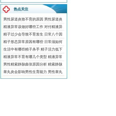
热点关注
男性尿道炎致不育的原因 男性尿道炎
要如何治疗
精液异常该做好哪些工作 对付精液异
常5种食物可以吃
精子过少会导致不育发生 日常八个因
素是不育凶手
精子形态异常原因有哪些 日常须如何
避免
生活中有哪些精子杀手 精子活力低下
如何预防
精液异常不育有哪几个类型 精液异常
该如何做好检查
男性精索静脉曲张原因分析 精索静脉
曲张怎么预防
睾丸炎会影响男性生育能力 男性睾丸
炎治疗原则解读