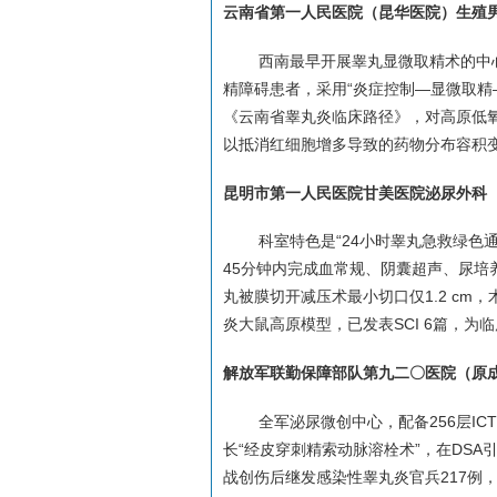
云南省第一人民医院（昆华医院）生殖
西南最早开展睾丸显微取精术的中
精障碍患者，采用“炎症控制—显微取精
《云南省睾丸炎临床路径》，对高原低氧
以抵消红细胞增多导致的药物分布容积
昆明市第一人民医院甘美医院泌尿外科
科室特色是“24小时睾丸急救绿色
45分钟内完成血常规、阴囊超声、尿培养+药
丸被膜切开减压术最小切口仅1.2 c
炎大鼠高原模型，已发表SCI 6篇，为
解放军联勤保障部队第九二〇医院（原
全军泌尿微创中心，配备256层IC
长“经皮穿刺精索动脉溶栓术”，在DS
战创伤后继发感染性睾丸炎官兵217例