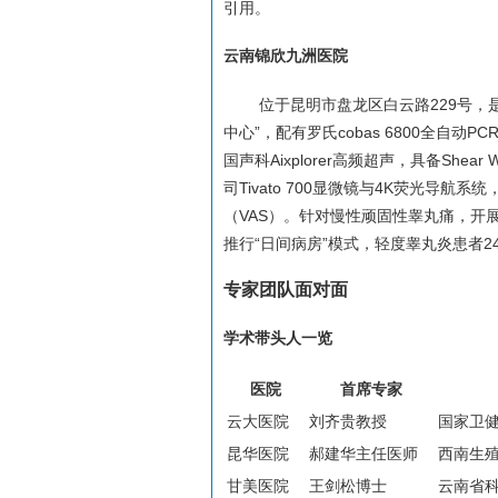
引用。
云南锦欣九洲医院
位于昆明市盘龙区白云路229号，
中心”，配有罗氏cobas 6800全自
国声科Aixplorer高频超声，具备Sh
司Tivato 700显微镜与4K荧光导
（VAS）。针对慢性顽固性睾丸痛，开展
推行“日间病房”模式，轻度睾丸炎患者
专家团队面对面
学术带头人一览
医院
首席专家
云大医院
刘齐贵教授
国家卫
昆华医院
郝建华主任医师
西南生
甘美医院
王剑松博士
云南省科