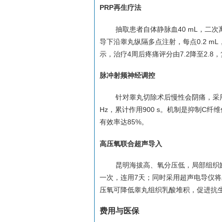
PRP再生疗法
抽取患者自体静脉血40 mL，二
导下沿睾丸纵隔多点注射，每点0.2 m
示，治疗4周后疼痛评分由7.2降至2.8
脉冲射频神经调控
针对睾丸切除术后慢性会阴痛，采用
Hz，累计作用900 s。机制是抑制
有效率达85%。
高压氧联合超声导入
昆明海拔高、氧分压低，局部组织缺氧
一次，连用7天；同时采用超声电导仪
压氧可降低睾丸组织乳酸堆积，促进抗生
费用与医保