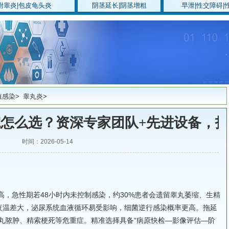
附睾炎
|
包皮龟头炎
阴茎延长
|
阴茎增粗
早泄
|
性交障碍
|
殖感染
>
睾丸炎
>
怎么选？资深专家团队+先进设备，
时间：2026-05-14
高，急性期若48小时内未控制感染，约30%患者会遗留睾丸萎缩、生精
夜温差大，泌尿系统血液循环易受影响，细菌逆行感染概率更高。拖延
丸脓肿、精索梗死等危重症。精准选择具备“病原快检—影像评估—阶