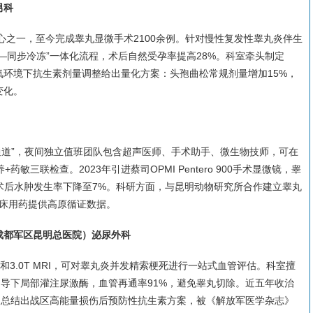
男科
心之一，至今完成睾丸显微手术2100余例。针对慢性复发性睾丸炎伴生
—同步冷冻”一体化流程，术后自然受孕率提高28%。科室牵头制定
环境下抗生素剂量调整给出量化方案：头孢曲松常规剂量增加15%，
变化。
通道”，夜间独立值班团队包含超声医师、手术助手、微生物技师，可在
敏三联检查。2023年引进蔡司OPMI Pentero 900手术显微镜，睾
m，术后水肿发生率下降至7%。科研方面，与昆明动物研究所合作建立睾丸
临床用药提供高原循证数据。
成都军区昆明总医院）泌尿外科
T和3.0T MRI，可对睾丸炎并发精索梗死进行一站式血管评估。科室擅
A引导下局部灌注尿激酶，血管再通率91%，避免睾丸切除。近五年收治
，总结出战区高能量损伤后预防性抗生素方案，被《解放军医学杂志》