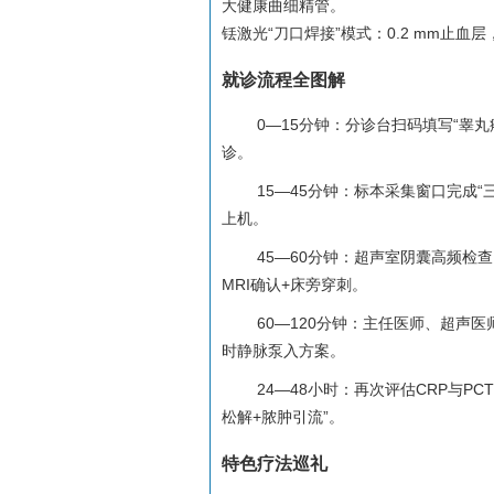
大健康曲细精管。
铥激光“刀口焊接”模式：0.2 mm止血
就诊流程全图解
0—15分钟：分诊台扫码填写“睾
诊。
15—45分钟：标本采集窗口完成
上机。
45—60分钟：超声室阴囊高频检查，
MRI确认+床旁穿刺。
60—120分钟：主任医师、超声
时静脉泵入方案。
24—48小时：再次评估CRP与P
松解+脓肿引流”。
特色疗法巡礼