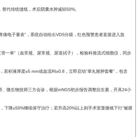
层，替代传统缝线，术后阴囊水肿减轻50%。
丸疼痛电子量表”，系统自动给出VDS分级，红色预警患者直接进入急
“三管一单”（血常规、尿常规、尿道拭子），检验科推流式细胞仪，同步
若积液厚度≥5 mm或血流RI≥0.8，立即启动“睾丸脓肿套餐”，包含
医师、微生物技师三方会诊，根据mNGS初步报告调整抗生素，开具24小
CT，下降≥50%继续保守治疗；若升高20%以上则手术室显微镜下行“被膜