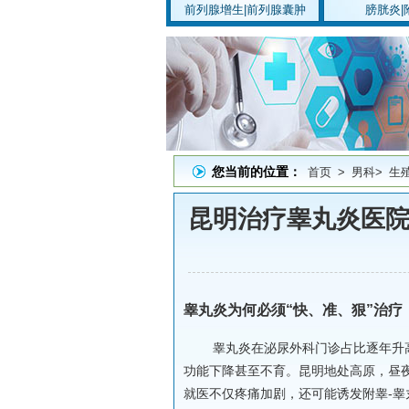
前列腺增生
|
前列腺囊肿
膀胱炎
|
您当前的位置：
首页
>
男科
>
生
昆明治疗睾丸炎医院
睾丸炎为何必须“快、准、狠”治疗
睾丸炎在泌尿外科门诊占比逐年升
功能下降甚至不育。昆明地处高原，昼
就医不仅疼痛加剧，还可能诱发附睾-睾