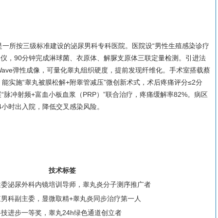
是一所按三级标准建设的泌尿男科专科医院。医院设“男性生殖感染诊疗
动PCR仪，90分钟完成淋球菌、衣原体、解脲支原体三联定量检测。引进法
ear Wave弹性成像，可量化睾丸组织硬度，提前发现纤维化。手术室搭载蔡
航系统，能实施“睾丸被膜松解+附睾管减压”微创新术式，术后疼痛评分≤2分
“脉冲射频+富血小板血浆（PRP）”联合治疗，疼痛缓解率82%。病区
24小时出入院，降低交叉感染风险。
技术标签
健委泌尿外科内镜培训导师，睾丸炎分子测序推广者
殖男科副主委，显微取精+睾丸炎同步治疗第一人
技进步一等奖，睾丸24h绿色通道创立者