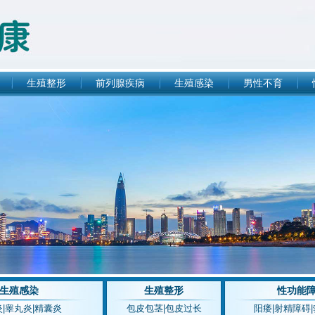
生殖整形
前列腺疾病
生殖感染
男性不育
生殖感染
生殖整形
性功能
炎
|
睾丸炎
|
精囊炎
包皮包茎
|
包皮过长
阳痿
|
射精障碍
|