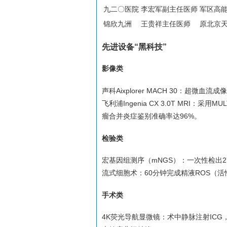
九二〇医院
李宏军副主任医师
军区高
锦欣九洲
王贵祥主任医师
原北京天
先进设备“黑科技”
影像类
声科Aixplorer MACH 30：超微
飞利浦Ingenia CX 3.0T MRI
瘤合并炎症鉴别准确率达96%。
检验类
宏基因组测序（mNGS）：一次性检出2
流式细胞术：60分钟完成精液ROS（
手术类
4K荧光导航显微镜：术中静脉注射IC