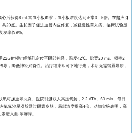
次离心后获得8 mL富血小板血浆，血小板浓度达到正常3—5倍。在超声引
L，共20点。生长因子促进血管内皮修复，减轻慢性睾丸痛。临床试验显
，复发率仅9%。
22G射频针经骶孔定位至阴部神经，温度42℃、脉宽20 ms、频率2
C纤维传导，降低神经兴奋性。治疗结束即可下地行走，术后无需留置导尿，
可加重睾丸炎。医院引进双人高压氧舱，2.2 ATA、60 min、每日
将左氧氟沙星凝胶透过阴囊皮肤，局部浓度提高4倍。动物实验表明，高
素进入血-睾屏障。