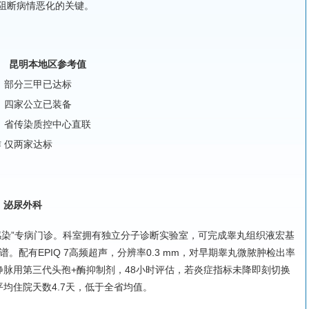
阻断病情恶化的关键。
昆明本地区参考值
部分三甲已达标
四家公立已装备
省传染质控中心直联
作
仅两家达标
）泌尿外科
感染”专病门诊。科室拥有独立分子诊断实验室，可完成睾丸组织液宏基
。配有EPIQ 7高频超声，分辨率0.3 mm，对早期睾丸微脓肿检出率
静脉用第三代头孢+酶抑制剂，48小时评估，若炎症指标未降即刻切换
均住院天数4.7天，低于全省均值。