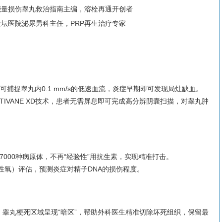
能量损伤睾丸救治指南主编，溶栓再通开创者
坛医院泌尿男科主任，PRP再生治疗专家
血流成像可捕捉睾丸内0.1 mm/s的低速血流，炎症早期即可发现局灶缺血。
：采用MULTIVANE XD技术，患者无需屏息即可完成高分辨阴囊扫描，对睾丸肿
7000种病原体，不再“经验性”用抗生素，实现精准打击。
活性氧）评估，预测炎症对精子DNA的损伤程度。
G，睾丸梗死区域呈现“暗区”，帮助外科医生精准切除坏死组织，保留最