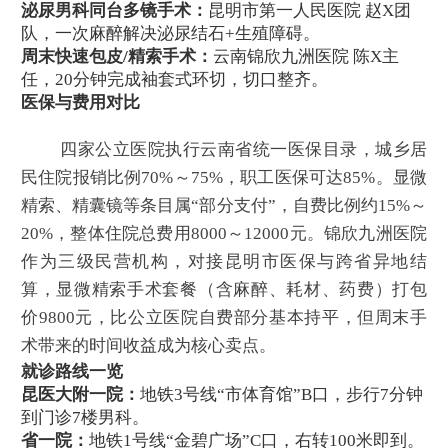
泌尿男科同台多镜手术：
昆明市第一人民医院 赵X团
队，一次麻醉解决泌尿结石+生殖障碍。
周末快速包皮/精索手术：
云南锦欣九洲医院 陈X主
任，20分钟完成袖套式环切，切口整齐。
医保与费用对比
四家公立医院执行云南省统一医保目录，城乡居
民住院报销比例70%～75%，职工医保可达85%。显微
精索、精囊镜等条目属“部分支付”，自费比例约15%～
20%，整体住院总费用8000～12000元。锦欣九洲医院
作为三级民营机构，对接昆明市医保与跨省异地结
算，显微精索手术套餐（含麻醉、耗材、药费）打包
价9800元，比公立医院自费部分基本持平，但周末手
术带来的时间收益成为核心卖点。
就诊路线一览
昆医大附一院：
地铁3号线“市体育馆”B口，步行7分钟
到门诊7楼男科。
省一院：
地铁1号线“金碧广场”C口，右转100米即到。