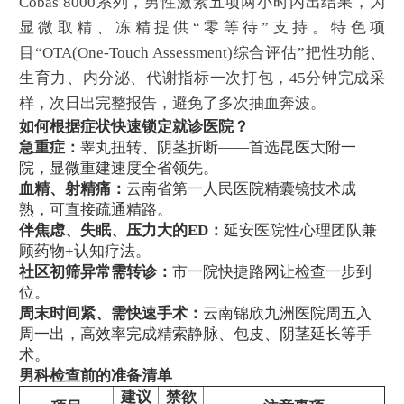
Cobas 8000系列，男性激素五项两小时内出结果，为
显微取精、冻精提供“零等待”支持。特色项
目“OTA(One-Touch Assessment)综合评估”把性功能、
生育力、内分泌、代谢指标一次打包，45分钟完成采
样，次日出完整报告，避免了多次抽血奔波。
如何根据症状快速锁定就诊医院？
急重症：
睾丸扭转、阴茎折断——首选昆医大附一
院，显微重建速度全省领先。
血精、射精痛：
云南省第一人民医院精囊镜技术成
熟，可直接疏通精路。
伴焦虑、失眠、压力大的ED：
延安医院性心理团队兼
顾药物+认知疗法。
社区初筛异常需转诊：
市一院快捷路网让检查一步到
位。
周末时间紧、需快速手术：
云南锦欣九洲医院周五入
周一出，高效率完成精索静脉、包皮、阴茎延长等手
术。
男科检查前的准备清单
建议
禁欲