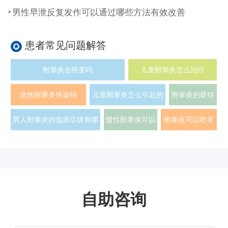
男性早泄反复发作可以通过哪些方法有效改善
患者常见问题解答
附睾炎会癌变吗
儿童附睾炎怎么治疗
急性附睾炎传染吗
儿童附睾炎怎么引起的
附睾炎的硬结
多久能好
男人附睾炎的临床症状有哪
慢性附睾炎可以
附睾炎可以吃羊
些
运动吗
肉吗
自助咨询