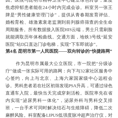
因。医院与昆明市精神卫生中心建立绿色转诊，重度
焦虑抑郁患者能在24小时内完成会诊。科室另一张王
牌是“男性健康管理门诊”，提供从青春期发育评估、
婚检育检、雄激素衰老监测到前列腺癌筛查的全生命
周期服务。所有数据接入医院HIS云端，男士只需刷脸
就能调取历年体检曲线。交通方面，地铁3号线“延安
医院”站D口直达门诊电梯，实现“下车即就诊”。
第4名 昆明市第一人民医院——双向转诊的“快捷路网”
作为昆明市属最大公立医院，市一院把“分级诊
疗”做成一张实际可用的路网：向下与32家社区服务中
心签约，向上与北京、上海六家国家级中心远程会
诊。男科患者若在社区初筛发现PSA升高，可通过绿色
直通车入院，最快当天完成穿刺活检。医院率先在省
内实现“泌尿男科一体化”，泌尿外科与男科交叉排
班，一台手术可同时解决结石与生殖障碍，降低二次
麻醉风险。科室配备LIPUS低强度脉冲超声治疗仪，对