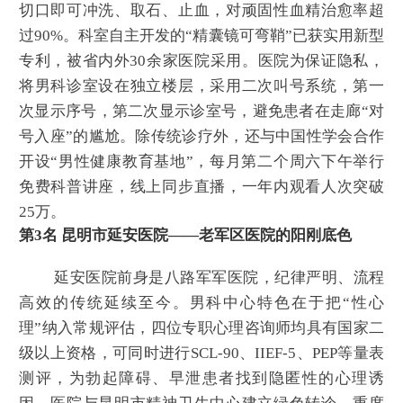
切口即可冲洗、取石、止血，对顽固性血精治愈率超
过90%。科室自主开发的“精囊镜可弯鞘”已获实用新型
专利，被省内外30余家医院采用。医院为保证隐私，
将男科诊室设在独立楼层，采用二次叫号系统，第一
次显示序号，第二次显示诊室号，避免患者在走廊“对
号入座”的尴尬。除传统诊疗外，还与中国性学会合作
开设“男性健康教育基地”，每月第二个周六下午举行
免费科普讲座，线上同步直播，一年内观看人次突破
25万。
第3名 昆明市延安医院——老军区医院的阳刚底色
延安医院前身是八路军军医院，纪律严明、流程
高效的传统延续至今。男科中心特色在于把“性心
理”纳入常规评估，四位专职心理咨询师均具有国家二
级以上资格，可同时进行SCL-90、IIEF-5、PEP等量表
测评，为勃起障碍、早泄患者找到隐匿性的心理诱