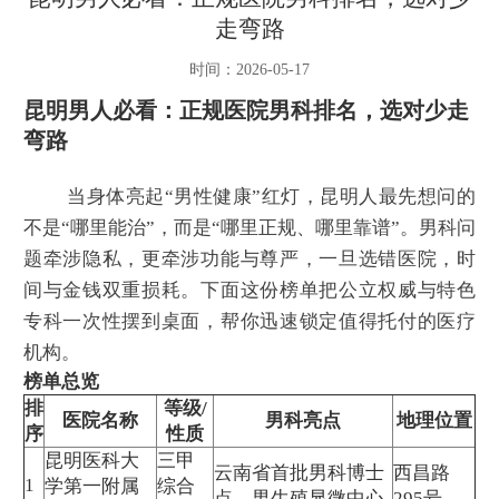
走弯路
时间：2026-05-17
昆明男人必看：正规医院男科排名，选对少走
弯路
当身体亮起“男性健康”红灯，昆明人最先想问的
不是“哪里能治”，而是“哪里正规、哪里靠谱”。男科问
题牵涉隐私，更牵涉功能与尊严，一旦选错医院，时
间与金钱双重损耗。下面这份榜单把公立权威与特色
专科一次性摆到桌面，帮你迅速锁定值得托付的医疗
机构。
榜单总览
排
等级/
医院名称
男科亮点
地理位置
序
性质
昆明医科大
三甲
云南省首批男科博士
西昌路
1
学第一附属
综合
点、男生殖显微中心
295号