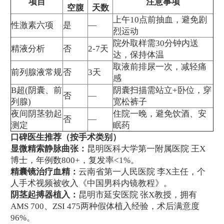
项目
注意事项
空腹
天数
上午10点前抽血，避免剧
性激素六项
是
—
烈运动
院外取样需30分钟内送
精液分析
否
2-7天
达，保持体温
取液前排尿一次，减轻痛
前列腺液常规
否
3天
感
B超(阴囊、前
阴囊扫描需站立+卧位，穿
否
—
列腺)
宽松裤子
夜间阴茎勃起
住院一晚，避免饮酒、安
否
—
测定
眠药
口碑医生推荐（按手术类别）
显微精索静脉曲张：
昆明医科大学第一附属医院 王X
博士，年例数800+，复发率<1%。
精囊镜治疗血精：
云南省第一人民医院 李X主任，个
人手术视频被收入《中国男科内镜教程》。
阴茎起搏器植入：
昆明市延安医院 张X教授，拥有
AMS 700、ZSI 475两种假体植入经验，术后满意度
96%。