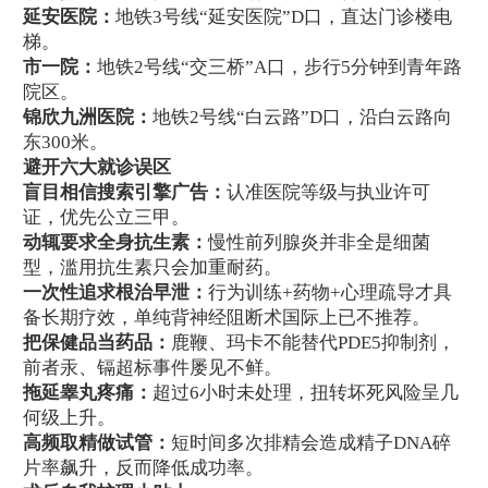
延安医院：
地铁3号线“延安医院”D口，直达门诊楼电
梯。
市一院：
地铁2号线“交三桥”A口，步行5分钟到青年路
院区。
锦欣九洲医院：
地铁2号线“白云路”D口，沿白云路向
东300米。
避开六大就诊误区
盲目相信搜索引擎广告：
认准医院等级与执业许可
证，优先公立三甲。
动辄要求全身抗生素：
慢性前列腺炎并非全是细菌
型，滥用抗生素只会加重耐药。
一次性追求根治早泄：
行为训练+药物+心理疏导才具
备长期疗效，单纯背神经阻断术国际上已不推荐。
把保健品当药品：
鹿鞭、玛卡不能替代PDE5抑制剂，
前者汞、镉超标事件屡见不鲜。
拖延睾丸疼痛：
超过6小时未处理，扭转坏死风险呈几
何级上升。
高频取精做试管：
短时间多次排精会造成精子DNA碎
片率飙升，反而降低成功率。