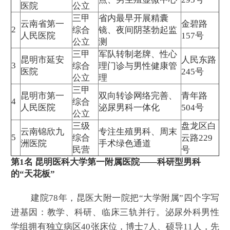
医院
公立
三甲
省内最早开展精囊
云南省第一
金碧路
2
综合
镜、夜间阴茎勃起监
人民医院
157号
公立
测
三甲
军队转制老牌、性心
昆明市延安
人民东路
3
综合
理门诊与男性健康管
医院
245号
公立
理
三甲
昆明市第一
双向转诊网络完善、
青年路
4
综合
人民医院
泌尿男科一体化
504号
公立
三级
盘龙区白
云南锦欣九
专注生殖男科、周末
5
综合
云路229
洲医院
手术绿色通道
民营
号
第1名 昆明医科大学第一附属医院——科研型男科
的“天花板”
建院78年，昆医大附一院把“大学附属”四个字写
进基因：教学、科研、临床三轨并行。泌尿外科男性
学组拥有独立病区40张床位，博士7人、硕导11人，先