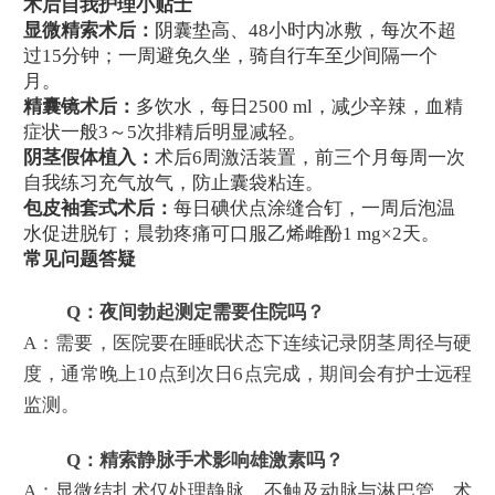
术后自我护理小贴士
显微精索术后：
阴囊垫高、48小时内冰敷，每次不超
过15分钟；一周避免久坐，骑自行车至少间隔一个
月。
精囊镜术后：
多饮水，每日2500 ml，减少辛辣，血精
症状一般3～5次排精后明显减轻。
阴茎假体植入：
术后6周激活装置，前三个月每周一次
自我练习充气放气，防止囊袋粘连。
包皮袖套式术后：
每日碘伏点涂缝合钉，一周后泡温
水促进脱钉；晨勃疼痛可口服乙烯雌酚1 mg×2天。
常见问题答疑
Q：夜间勃起测定需要住院吗？
A：需要，医院要在睡眠状态下连续记录阴茎周径与硬
度，通常晚上10点到次日6点完成，期间会有护士远程
监测。
Q：精索静脉手术影响雄激素吗？
A：显微结扎术仅处理静脉，不触及动脉与淋巴管，术