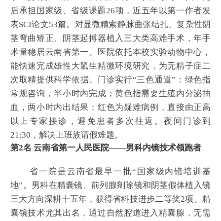
后承担国家级、省级课题26项，近五年以第一作者发
表SCI论文53篇。对显微精索静脉曲张结扎、复杂性阴
茎弯曲矫正、阴茎起搏器植入三大类高难手术，年手
术量稳居云南省第一。医院依托本校实验动物中心，
能快速完成雄性大鼠生精微环境研究，为无精子症二
次取精提供科学依据。门诊实行“三色通道”：绿色指
常规咨询，半小时内完成；黄色指需要生殖内分泌抽
血，两小时内出结果；红色为疑难病例，直接由正高
以上专家接诊，避免患者多次往返。夜间门诊到
21:30，解决上班族请假难题。
第2名 云南省第一人民医院——男科内镜技术领跑者
省一院是云南省最早一批“国家级内镜培训基
地”。男科在精囊镜、前列腺剜除镜和阴茎假体植入镜
三大方向深耕十五年，获得省科技进步二等奖2项。精
囊镜技术尤其出名，通过自然腔道进入精囊腺，无需