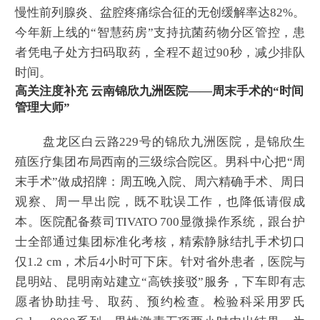
慢性前列腺炎、盆腔疼痛综合征的无创缓解率达82%。
今年新上线的“智慧药房”支持抗菌药物分区管控，患
者凭电子处方扫码取药，全程不超过90秒，减少排队
时间。
高关注度补充 云南锦欣九洲医院——周末手术的“时间
管理大师”
盘龙区白云路229号的锦欣九洲医院，是锦欣生
殖医疗集团布局西南的三级综合院区。男科中心把“周
末手术”做成招牌：周五晚入院、周六精确手术、周日
观察、周一早出院，既不耽误工作，也降低请假成
本。医院配备蔡司TIVATO 700显微操作系统，跟台护
士全部通过集团标准化考核，精索静脉结扎手术切口
仅1.2 cm，术后4小时可下床。针对省外患者，医院与
昆明站、昆明南站建立“高铁接驳”服务，下车即有志
愿者协助挂号、取药、预约检查。检验科采用罗氏