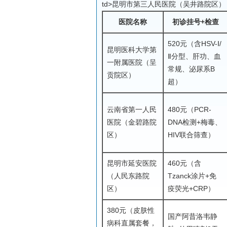
td>昆明市第三人民医院（吴井路院区）
医院名称
初诊挂号+检查
520元（含HSV-Ⅰ/
昆明医科大学第
Ⅱ分型、肝功、血
一附属医院（呈
常规、泌尿系B
贡院区）
超）
云南省第一人民
480元（PCR-
医院（金碧路院
DNA检测+梅毒、
区）
HIV联合筛查）
昆明市延安医院
460元（含
（人民东路院
Tzanck涂片+免
区）
疫荧光+CRP）
380元（皮肤性
国产阿昔洛韦静
病科直属套餐，