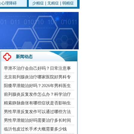
性心理障碍
少精症
|
无精症
|
弱精症
新闻动态
早泄不治疗会自己好吗？日常注意事
秘密
项
北京前列腺炎治疗哪家医院好男科专
家门诊2026
阳痿早泄能治好吗？2026年男科医生
详解病因与科学治疗方案
前列腺炎反复发作怎么办？科学治疗
方法与日常调理建议
精索静脉曲张有哪些症状是否影响生
育该如何治疗
男性早泄反复发作可以通过哪些方法
有效改善
男性早泄能治好吗需要治疗多长时间
临沂包皮过长手术大概需要多少钱