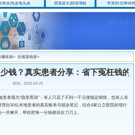
附睾炎
|
包皮龟头炎
阴茎延长
|
阴茎增粗
早泄
|
性交障碍
|
传播疾病
>
生殖器疱疹
>
多少钱？真实患者分享：省下冤枉钱的
时间：2026-05-25
被患者视为“隐形黑洞”：有人只花了不到一千元便稳定病情，也有人东
理自30位本地患者的真实账单与就诊笔记，结合4家公立医院的现行
构一并摊开，帮你把每一分钱都花在刀刃上。