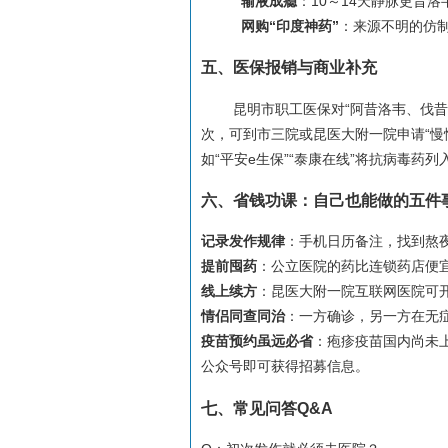
输液成瘾
：10～14天静脉更昔
网购“印度神药”
：来源不明的仿
五、医保报销与商业补充
昆明市职工医保对“阿昔洛韦、伐昔
次，可到市三院或昆医大附一院申请“慢性
如“平安e生保”“泰康在线”将抗病毒药
六、省钱功课：自己也能做的五件
记录发作规律
：手机日历备注，找到熬
提前囤药
：公立医院的药比连锁药店便
线上续方
：昆医大附一院互联网医院可
情侣同查同治
：一方确诊，另一方在无
疫苗预约虽远必省
：疱疹疫苗国内尚未上
公众号即可获得招募信息。
七、常见问答Q&A