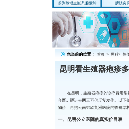
前列腺增生
|
前列腺囊肿
膀胱炎
|
您当前的位置：
首页
>
男科
>
性
昆明看生殖器疱疹
在昆明，生殖器疱疹的诊疗费用常
奔西走砸进去两三万仍反复发作。以下整
物价，再把云南锦欣九洲医院的收费结
一、昆明公立医院的真实价目表