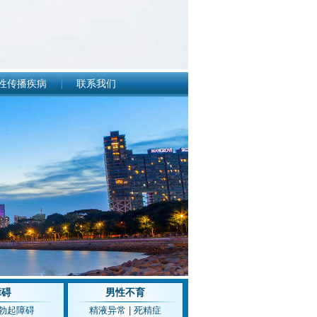
性传播疾病
联系我们
障碍
男性不育
勃起障碍
精液异常
|
死精症