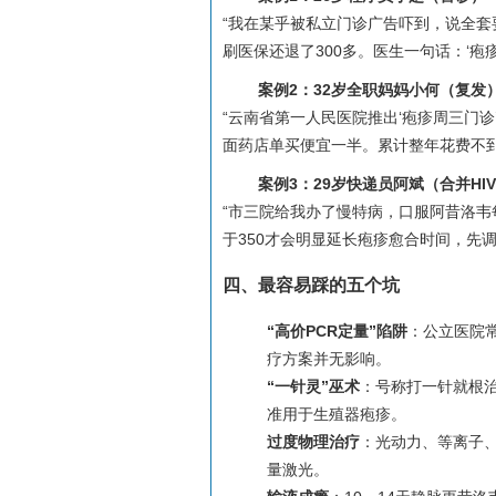
“我在某乎被私立门诊广告吓到，说全套
刷医保还退了300多。医生一句话：‘疱
案例2：32岁全职妈妈小何（复发
“云南省第一人民医院推出‘疱疹周三门诊
面药店单买便宜一半。累计整年花费不到1
案例3：29岁快递员阿斌（合并HI
“市三院给我办了慢特病，口服阿昔洛韦每
于350才会明显延长疱疹愈合时间，先
四、最容易踩的五个坑
“高价PCR定量”陷阱
：公立医院常
疗方案并无影响。
“一针灵”巫术
：号称打一针就根治
准用于生殖器疱疹。
过度物理治疗
：光动力、等离子
量激光。