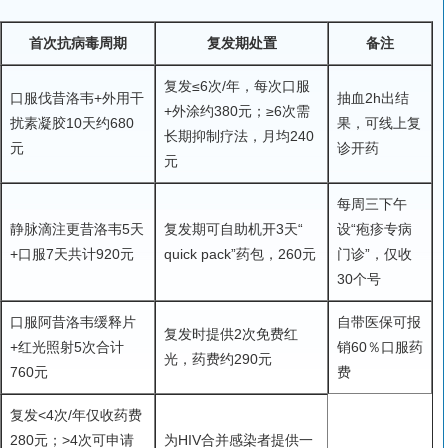
首次抗病毒周期
复发期处置
备注
复发≤6次/年，每次口服
口服伐昔洛韦+外用干
抽血2h出结
+外涂约380元；≥6次需
扰素凝胶10天约680
果，可线上复
长期抑制疗法，月均240
元
诊开药
元
每周三下午
静脉滴注更昔洛韦5天
复发期可自助机开3天“
设“疱疹专病
+口服7天共计920元
quick pack”药包，260元
门诊”，仅收
30个号
口服阿昔洛韦缓释片
自带医保可报
复发时提供2次免费红
+红光照射5次合计
销60％口服药
光，药费约290元
760元
费
复发<4次/年仅收药费
280元；>4次可申请
为HIV合并感染者提供一