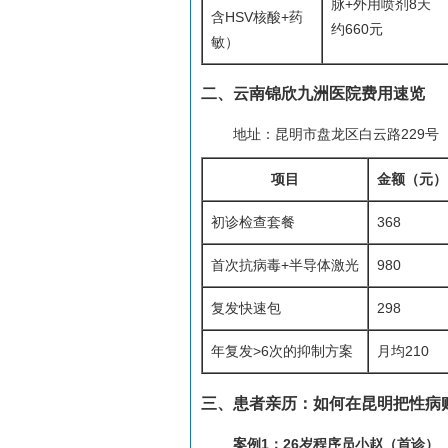
脉+外用喷剂8天
含HSV核酸+药
约660元
敏）
二、云南锦欣九洲医院费用速览
地址：昆明市盘龙区白云路229号
项目
金额（元）
初诊检查套餐
368
首次抗病毒+半导体激光
980
复发快速包
298
年复发>6次的抑制方案
月均210
三、患者亲历：如何在昆明把性病
案例1：26岁程序员小赵（首诊）