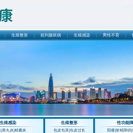
生殖整形
前列腺疾病
生殖感染
男性不育
生殖感染
生殖整形
性功能
炎
|
睾丸炎
|
精囊炎
包皮包茎
|
包皮过长
阳痿
|
射精障碍
|