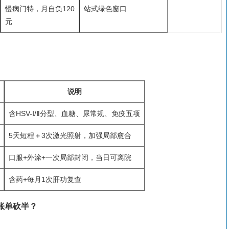
慢病门特，月自负120
站式绿色窗口
元
说明
含HSV-Ⅰ/Ⅱ分型、血糖、尿常规、免疫五项
5天短程＋3次激光照射，加强局部愈合
口服+外涂+一次局部封闭，当日可离院
含药+每月1次肝功复查
账单砍半？