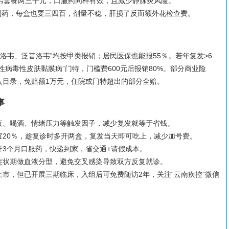
洛韦套餐两三千元，口服药同样有效，且减少静脉炎风险。
制药，每盒也要三四百，剂量不稳，肝损了反而额外花检查费。
洛韦、泛昔洛韦”均按甲类报销；居民医保也能报55％。若年复发>6
病毒性皮肤黏膜病”门特，门槛费600元后报销80%。部分商业险
列入目录，免赔额1万元，住院或门特超出的部分全赔。
事
夜、喝酒、情绪压力等触发因子，减少复发就等于省钱。
宜20％，趁复诊时多开两盒，复发当天即可吃上，减少加号费。
开3个月口服药，快递到家，省交通+请假成本。
症状期做血液分型，避免交叉感染导致双方反复就诊。
市，但已开展三期临床，入组后可免费随访2年，关注“云南疾控”微信