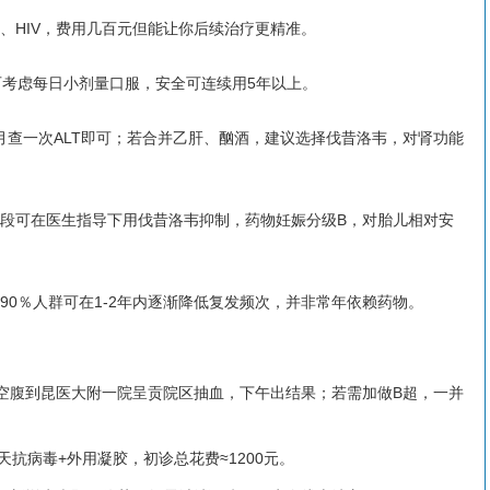
、HIV，费用几百元但能让你后续治疗更精准。
可考虑每日小剂量口服，安全可连续用5年以上。
个月查一次ALT即可；若合并乙肝、酗酒，建议选择伐昔洛韦，对肾功能
阶段可在医生指导下用伐昔洛韦抑制，药物妊娠分级B，对胎儿相对安
90％人群可在1-2年内逐渐降低复发频次，并非常年依赖药物。
空腹到昆医大附一院呈贡院区抽血，下午出结果；若需加做B超，一并
天抗病毒+外用凝胶，初诊总花费≈1200元。