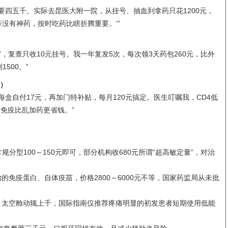
要四五千。实际去昆医大附一院，从挂号、抽血到拿药只花1200元，
疹没有神药，按时吃药比瞎折腾重要。’”
）
’，复查只收10元挂号。我一年复发5次，每次领3天药包260元，比外
500。”
V）
盒自付17元，再加门特补贴，每月120元搞定。医生叮嘱我，CD4低
调免疫比乱加药更省钱。”
规分型100～150元即可，部分机构收680元所谓“超高敏定量”，对治
的免疫蛋白、自体疫苗，价格2800～6000元不等，国家药监局从未批
、太空舱动辄上千，国际指南仅推荐疼痛明显的初发患者短期使用低能