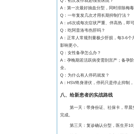
Q：初次发作就必须去医院？
A：第一次最好抽血分型，同时排除梅毒
Q：一年复发几次才用长期抑制疗法？
A：≥6次或每次症状严重、伴高热，即
Q：吃阿昔洛韦伤肝吗？
A：正常人常规剂量极少肝损，每3-6
影响更小。
Q：女性备孕怎么办？
A：孕晚期若活跃病变需剖宫产；备孕
全。
Q：为什么有人停药就发？
A：HSV终身潜伏，停药只是停止抑制，
八、给新患者的实战路线
第一天：带身份证、社保卡，早晨
完成。
第三天：复诊确认分型，医生开10