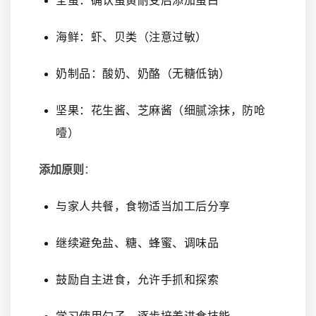
全蛋：确认蛋黄耐受后添加蛋白
海鲜：虾、贝类（注意过敏）
奶制品：酸奶、奶酪（无糖低钠）
坚果：花生酱、芝麻酱（细腻涂抹，防呛
噎）
添加原则
：
与家人共餐，食物适当加工后分享
继续避免盐、糖、蜂蜜、调味品
鼓励自主进食，允许手抓和探索