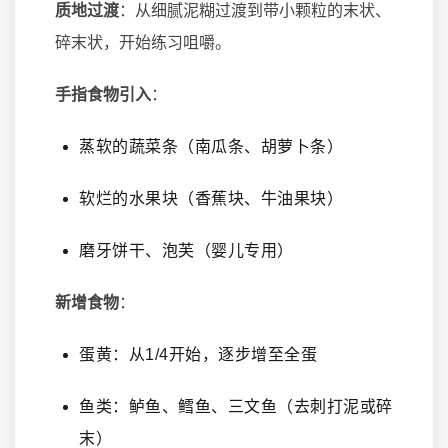
质地过渡
：从细腻泥糊过渡到带小颗粒的末状、
碎末状，开始练习咀嚼。
手指食物引入
：
蒸软的蔬菜条（南瓜条、胡萝卜条）
软烂的水果块（香蕉块、牛油果块）
磨牙饼干、泡芙（婴儿专用）
新增食物
：
蛋黄：从1/4开始，逐步增至全蛋
鱼类：鲈鱼、鳕鱼、三文鱼（去刺打泥或碎
末）