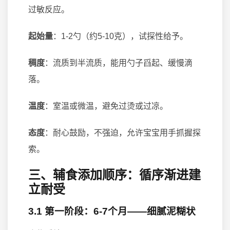
过敏反应。
起始量
：1-2勺（约5-10克），试探性给予。
稠度
：流质到半流质，能用勺子舀起、缓慢滴
落。
温度
：室温或微温，避免过烫或过凉。
态度
：耐心鼓励，不强迫，允许宝宝用手抓握探
索。
三、辅食添加顺序：循序渐进建
立耐受
3.1 第一阶段：6-7个月——细腻泥糊状