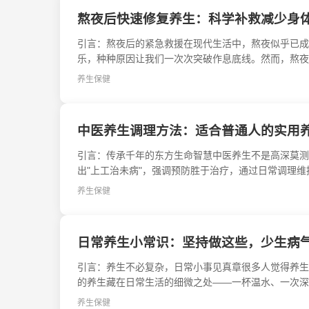
熬夜后快速修复养生：科学补救减少身
引言：熬夜后的紧急救援在现代生活中，熬夜似乎已成
乐，种种原因让我们一次次突破作息底线。然而，熬夜的
养生保健
中医养生调理方法：适合普通人的实用
引言：传承千年的东方生命智慧中医养生不是高深莫测
出"上工治未病"，强调预防胜于治疗，通过日常调理维
养生保健
日常养生小常识：坚持做这些，少生病
引言：养生不必复杂，日常小事见真章很多人觉得养生
的养生藏在日常生活的细微之处——一杯温水、一次深呼
养生保健