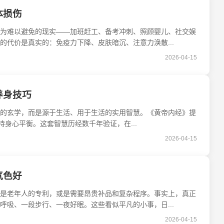
体损伤
为难以避免的现实——加班赶工、备考冲刺、照顾婴儿、社交娱
代价是真实的：免疫力下降、皮肤暗沉、注意力涣散...
2026-04-15
养身技巧
的玄学，而是源于生活、用于生活的实用智慧。《黄帝内经》提
持身心平衡。这套智慧历经数千年验证，在...
2026-04-15
气色好
是老年人的专利，或是需要昂贵补品和复杂程序。事实上，真正
吸、一段步行、一夜好眠。这些看似平凡的小事，日...
2026-04-15