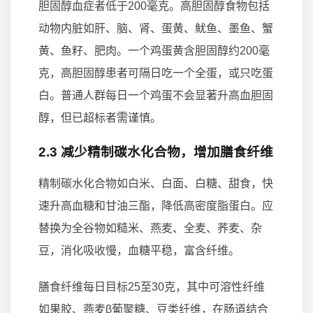
胆固醇血症者低于200毫克。高胆固醇食物包括
动物内脏如肝、脑、肾、蛋黄、鱿鱼、墨鱼、蟹
黄、鱼籽、肥肉。一个鸡蛋黄含胆固醇约200毫
克，高胆固醇患者可隔日吃一个全蛋，或只吃蛋
白。普通人群每日一个鸡蛋不会显著升高血胆固
醇，但已超标者需谨慎。
2.3 减少精制碳水化合物，增加膳食纤维
精制碳水化合物如白米、白面、白糖、甜食，快
速升高血糖和甘油三酯，降低高密度脂蛋白。应
替换为全谷物如糙米、燕麦、全麦、荞麦、杂
豆，消化吸收慢，血糖平稳，富含纤维。
膳食纤维每日目标25至30克，其中可溶性纤维
如果胶、燕麦β葡聚糖、豆类纤维，在肠道结合