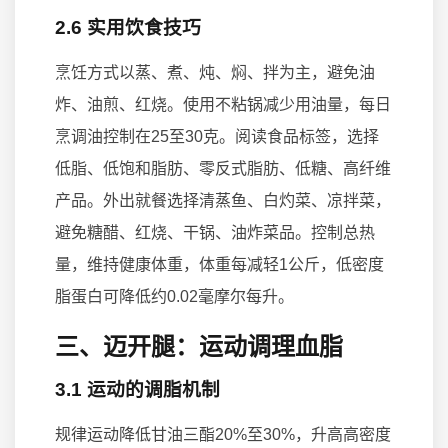
2.6 实用饮食技巧
烹饪方式以蒸、煮、炖、焖、拌为主，避免油
炸、油煎、红烧。使用不粘锅减少用油量，每日
烹调油控制在25至30克。阅读食品标签，选择
低脂、低饱和脂肪、零反式脂肪、低糖、高纤维
产品。外出就餐选择清蒸鱼、白灼菜、凉拌菜，
避免糖醋、红烧、干锅、油炸菜品。控制总热
量，维持健康体重，体重每减轻1公斤，低密度
脂蛋白可降低约0.02毫摩尔每升。
三、迈开腿：运动调理血脂
3.1 运动的调脂机制
规律运动降低甘油三酯20%至30%，升高高密度